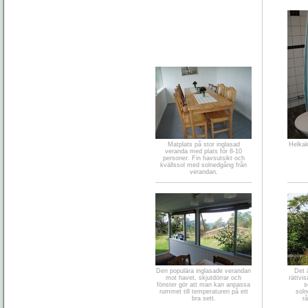
Matplats på stor inglasad
Helkak
veranda med plats för 8-10
personer. Fin havsutsikt och
kvällssol med solnedgång från
verandan.
Den populära inglasade verandan
Det ä
mot havet, skjutdörrar och
rättvi
fönster gör att man kan anpassa
s
rummet till temperaturen på ett
soln
bra sett.
r