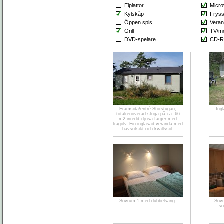
Elplattor
Micr
Kylskåp
Frys
Öppen spis
Veran
Grill
TV/m
DVD-spelare
CD-R
Framsida/entré Storstugan,
Ing
totalrenoverad stuga på ca. 66
m2 inredd i ljusa färger med
trägolv. Fin inglasad veranda med
havsutsikt och kvällssol.
Sovrum 1 med dubbelsäng.
Sovr
so