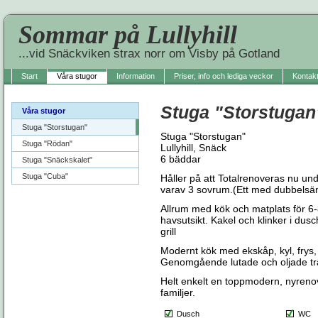
Sommar på Lullyhill
...vid Snäckviken strax norr om Visby på Gotland
Start
Våra stugor
Information
Priser, info och lediga veckor
Kontak
Stuga "Storstugan
Våra stugor
Stuga "Storstugan"
Stuga "Storstugan"
Stuga "Rödan"
Lullyhill, Snäck
6 bäddar
Stuga "Snäckskalet"
Stuga "Cuba"
Håller på att Totalrenoveras nu u
varav 3 sovrum.(Ett med dubbelsä
Allrum med kök och matplats för 6
havsutsikt. Kakel och klinker i du
grill
Modernt kök med ekskåp, kyl, frys,
Genomgående lutade och oljade trä
Helt enkelt en toppmodern, nyrenove
familjer.
Dusch
WC